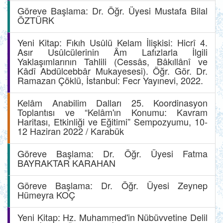
Göreve Başlama: Dr. Öğr. Üyesi Mustafa Bilal
ÖZTÜRK
Yeni Kitap: Fıkıh Usûlü Kelam İlişkisi: Hicrî 4.
Asır Usûlcülerinin Âm Lafızlarla İlgili
Yaklaşımlarının Tahlili (Cessâs, Bâkıllânî ve
Kâdî Abdülcebbâr Mukayesesi). Öğr. Gör. Dr.
Ramazan Çöklü, İstanbul: Fecr Yayınevi, 2022.
Kelâm Anabilim Dalları 25. Koordinasyon
Toplantısı ve “Kelâm'ın Konumu: Kavram
Haritası, Etkinliği ve Eğitimi” Sempozyumu, 10-
12 Haziran 2022 / Karabük
Göreve Başlama: Dr. Öğr. Üyesi Fatma
BAYRAKTAR KARAHAN
Göreve Başlama: Dr. Öğr. Üyesi Zeynep
Hümeyra KOÇ
Yeni Kitap: Hz. Muhammed'in Nübüvvetine Delil